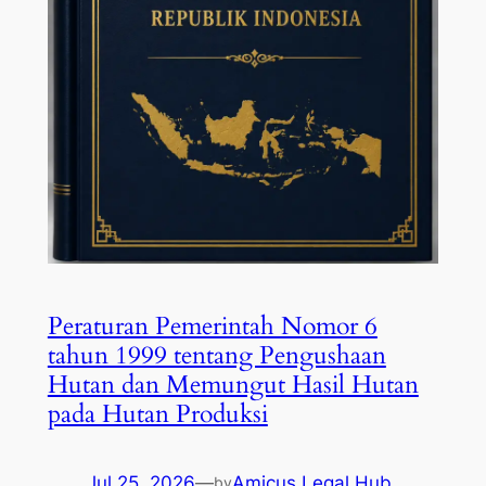
Peraturan Pemerintah Nomor 6
tahun 1999 tentang Pengushaan
Hutan dan Memungut Hasil Hutan
pada Hutan Produksi
Jul 25, 2026
—
Amicus Legal Hub
by