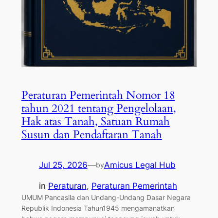
Peraturan Pemerintah Nomor 18
tahun 2021 tentang Pengelolaan,
Hak atas Tanah, Satuan Rumah
Susun dan Pendaftaran Tanah
Jul 25, 2026
—
Amicus Legal Hub
by
in
Peraturan
, 
Peraturan Pemerintah
UMUM Pancasila dan Undang-Undang Dasar Negara
Republik Indonesia Tahun1945 mengamanatkan